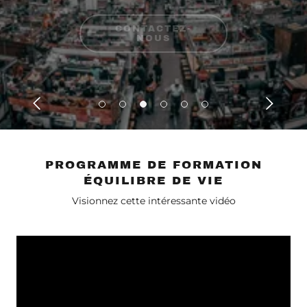
CONTACTEZ-
CONTACTEZ-
CONTACTEZ-
NOUS
NOUS
NOUS
PROGRAMME DE FORMATION
ÉQUILIBRE DE VIE
Visionnez cette intéressante vidéo